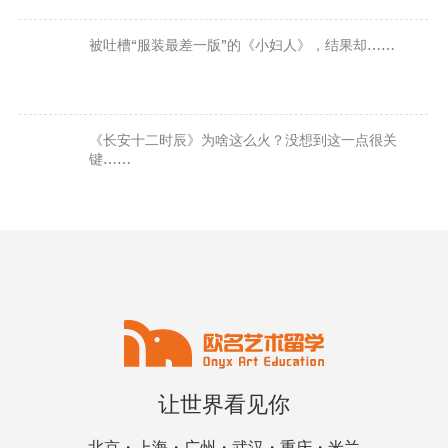
被吐槽“服装最差一版”的《小妇人》，结果却……
《长安十二时辰》为啥这么火？没想到这一点很关
键……
让世界看见你
北京・上海・广州・武汉・重庆・米兰