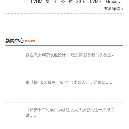
LVHM集团公布2016 LVMH Graduate
Prize（LVMH毕业生大奖）名单，罗马服装学院校
查看详情 >
友Francesca Richiardi摘得大奖，并成为意大利首
位获此荣誉的设计师。
新闻中心
news
我在意大利学戏服设计， 歌剧院就是我们的教室~
被吐槽“服装最差一版”的《小妇人》，结果却……
《长安十二时辰》为啥这么火？没想到这一点很关
键……