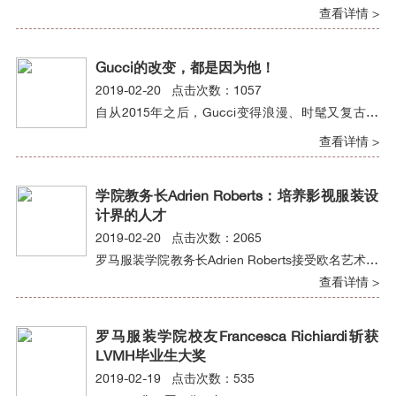
归功于幕后功臣——戏服设计师。其实，很多大牌
查看详情 >
设计师都曾做过戏剧服装设计。
Gucci的改变，都是因为他！
2019-02-20 点击次数：1057
自从2015年之后，Gucci变得浪漫、时髦又复古，
毛毛鞋、酒神包、金属百褶裙等流行时尚现象都是
查看详情 >
自它而起。而这一切的改变，都是因为他——创意
总监Alessandro Michele！
学院教务长Adrien Roberts：培养影视服装设
计界的人才
2019-02-20 点击次数：2065
罗马服装学院教务长Adrien Roberts接受欧名艺术留
学中心专访，畅谈学院特点及特色课程等内容。
查看详情 >
罗马服装学院校友Francesca Richiardi斩获
LVMH毕业生大奖
2019-02-19 点击次数：535