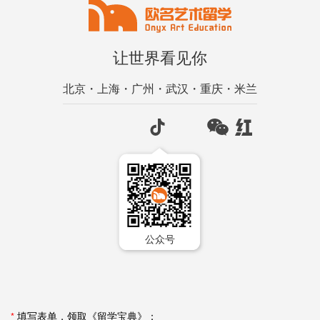
让世界看见你
北京・上海・广州・武汉・重庆・米兰
公众号
*
填写表单，领取《留学宝典》：