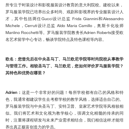
所专注于时装设计和影视服装设计教育的意大利院校。建校以来，
罗马服装学院已培养出众多时尚、戏剧和影视界的专业服装设计人
才，其中包括两任Gucci设计总监 Frida Giannini和Alessandro
Michele，Cerruti设计总监 Aldo Maria Camillo，奥斯卡化妆师
Manlino Rocchetti等。罗马服装学院教务长
Adrien Roberts接受欧
名艺术留学中心专访，畅谈学院特点及特色课程等内容。
欧名：您曾先后在中央圣马丁、马兰欧尼学院等时尚院校从事教学
与管理工作。相较圣马丁、马兰欧尼，您如何评价罗马服装学院？
其特色和优势在哪里？
Adrien：
这是一个非常好的问题！每所学校都有自己的风格和特
色，我通常都建议学生去考察学校的教学风格，选择适合自己的。
罗马服装学院与中央圣马丁、安特卫普、皇家艺术学院等风格较相
似。我们将艺术和文化视为教学核心，强调文化精髓的传承的同
时，注重将课程研发与未来产业需求相结合，我们相信这样才能培
养出真正极富创造力的学员。