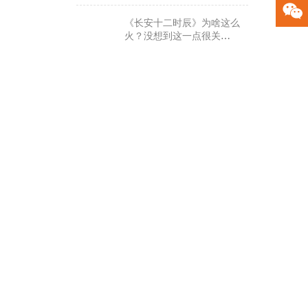
《长安十二时辰》为啥这么
火？没想到这一点很关
键……